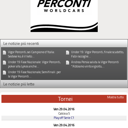
Le notizie piú recenti
Vigor Perconti, sei Campione d'Italia:
Under 19: Vigor Perconti, finale scudetto,
Sestese ko, è il lieto...
Fabi raccoglie...
Under 19 Fase Nazionale: Vigor Perconti,
Andrea Persia saluta la Vigor Perconti
poker alla Lykos anche...
"Abbiamo vinto e gioito,...
Under 19 Fase Nazionale, Semifinali: per
la Vigor Perconti...
Le notizie piú lette
Tornei
Mostra tutto
Ven 29.04.2016
Calcio a 5
Play off Serie C1
Ven 29.04.2016