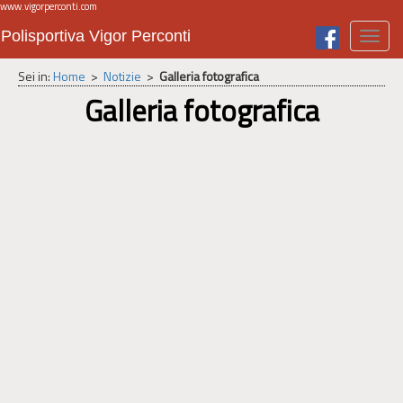
www.vigorperconti.com
Polisportiva Vigor Perconti
Toggl
navig
Sei in:
Home
>
Notizie
>
Galleria fotografica
Galleria fotografica