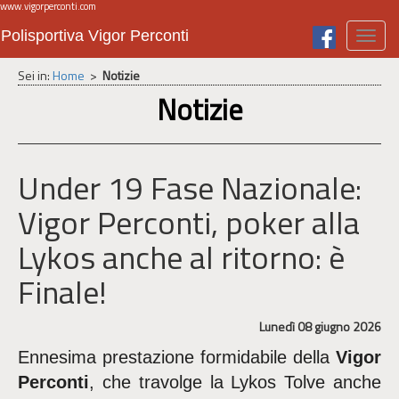
www.vigorperconti.com
Polisportiva Vigor Perconti
Toggl
navig
Sei in:
Home
>
Notizie
Notizie
Under 19 Fase Nazionale:
Vigor Perconti, poker alla
Lykos anche al ritorno: è
Finale!
Lunedì 08 giugno 2026
Ennesima prestazione formidabile della
Vigor
Perconti
, che travolge la Lykos Tolve anche