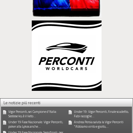
Le notizie piú recenti
Vigor Perconti, sei Campione d'Italia:
Under 19: Vigor Perconti, finale scudetto,
Sestese ko, è il lieto...
Fabi raccoglie...
Under 19 Fase Nazionale: Vigor Perconti,
Andrea Persia saluta la Vigor Perconti
poker alla Lykos anche...
"Abbiamo vinto e gioito,...
Under 19 Fase Nazionale, Semifinali: per