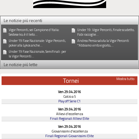
Le notizie piú recenti
Vigor Perconti, sei Campione d'Italia:
Under 19: Vigor Perconti, finale scudetto,
Sestese ko, è il lieto...
Fabi raccoglie...
Under 19 Fase Nazionale: Vigor Perconti,
Andrea Persia saluta la Vigor Perconti
poker alla Lykos anche...
"Abbiamo vinto e gioito,...
Under 19 Fase Nazionale, Semifinali: per
la Vigor Perconti...
Le notizie piú lette
Tornei
Mostra tutto
Ven 29.04.2016
Calcio a 5
Play off Serie C1
Ven 29.04.2016
Allievi d'eccellenza
Finali Regionali Allievi Elite
Ven 29.04.2016
Giovanissimi d'eccellenza
Finali Regionali Giovanissimi Elite