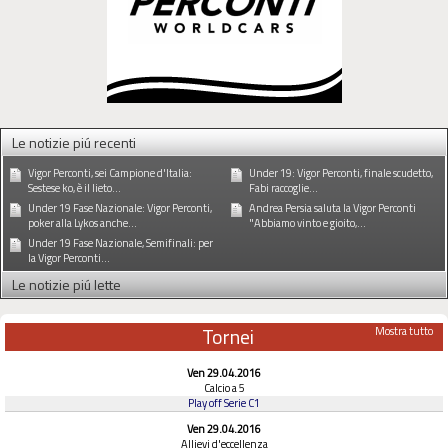
Le notizie piú recenti
Vigor Perconti, sei Campione d'Italia:
Under 19: Vigor Perconti, finale scudetto,
Sestese ko, è il lieto...
Fabi raccoglie...
Under 19 Fase Nazionale: Vigor Perconti,
Andrea Persia saluta la Vigor Perconti
poker alla Lykos anche...
"Abbiamo vinto e gioito,...
Under 19 Fase Nazionale, Semifinali: per
la Vigor Perconti...
Le notizie piú lette
Tornei
Mostra tutto
Ven 29.04.2016
Calcio a 5
Play off Serie C1
Ven 29.04.2016
Allievi d'eccellenza