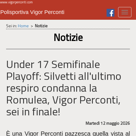
www.vigorperconti.com
Polisportiva Vigor Perconti
Toggl
navig
Sei in:
Home
>
Notizie
Notizie
Under 17 Semifinale
Playoff: Silvetti all'ultimo
respiro condanna la
Romulea, Vigor Perconti,
sei in finale!
Martedì 12 maggio 2026
È una Vigor Perconti pazzesca quella vista al