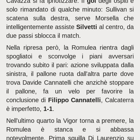
Cavazza si fa ipnotizzare. Il
gol
degli ospiti è
solo rimandato di qualche minuto: Sullivan si
scatena sulla destra, serve Morsella che
intelligentemente assiste
Silvetti
al centro, da
due passi sblocca il match.
Nella ripresa però, la Romulea rientra dagli
spogliatoi e sconvolge i piani avversari
trovando subito il pari: azione sviluppata dalla
sinistra, il pallone ruota dall'altra parte dove
trova Davide Cannatelli che anzichè stoppare
il pallone, fa un velo per favorire la
conclusione di
Filippo
Cannatelli
, Calcaterra
è imperfetto,
1-1
.
Nell'ultimo quarto la Vigor torna a premere, la
Romulea è stanca e si abbassa
notevolmente. Prima squilla Di Laurenzio su