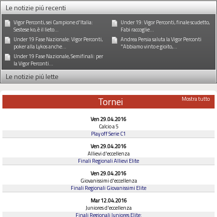
Le notizie piú recenti
Vigor Perconti, sei Campione d'Italia:
Under 19: Vigor Perconti, finale scudetto,
Sestese ko, è il lieto...
Fabi raccoglie...
Under 19 Fase Nazionale: Vigor Perconti,
Andrea Persia saluta la Vigor Perconti
poker alla Lykos anche...
"Abbiamo vinto e gioito,...
Under 19 Fase Nazionale, Semifinali: per
la Vigor Perconti...
Le notizie piú lette
Tornei
Mostra tutto
Ven 29.04.2016
Calcio a 5
Play off Serie C1
Ven 29.04.2016
Allievi d'eccellenza
Finali Regionali Allievi Elite
Ven 29.04.2016
Giovanissimi d'eccellenza
Finali Regionali Giovanissimi Elite
Mar 12.04.2016
Juniores d'eccellenza
Finali Regionali Juniores Elite: