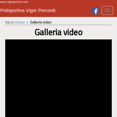
www.vigorperconti.com
Polisportiva Vigor Perconti
Toggl
navig
Sei in:
Home
>
Galleria video
Galleria video