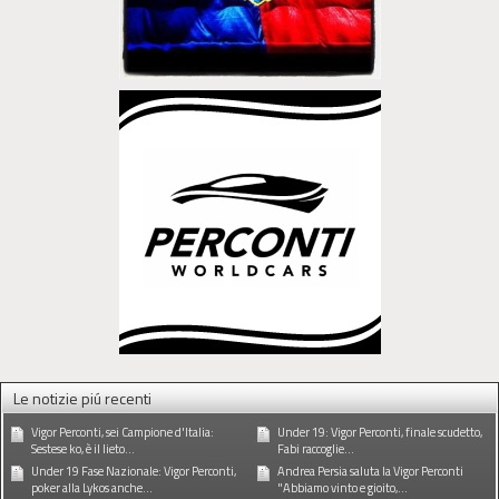
Le notizie piú recenti
Vigor Perconti, sei Campione d'Italia:
Under 19: Vigor Perconti, finale scudetto,
Sestese ko, è il lieto...
Fabi raccoglie...
Under 19 Fase Nazionale: Vigor Perconti,
Andrea Persia saluta la Vigor Perconti
poker alla Lykos anche...
"Abbiamo vinto e gioito,...