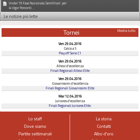
Under 19 Fase Nazionale, Semifinali: per
la Vigor Perconti...
Le notizie piú lette
Tornei
Mostra tutto
Ven 29.04.2016
Calcio a 5
Play off Serie C1
Ven 29.04.2016
Allievi d'eccellenza
Finali Regionali Allievi Elite
Ven 29.04.2016
Giovanissimi d'eccellenza
Finali Regionali Giovanissimi Elite
Mar 12.04.2016
Juniores d'eccellenza
Finali Regionali Juniores Elite:
Lo staff
La storia
Dove siamo
Contatti
Partite settimanali
Albo d'oro